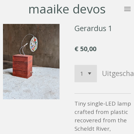
maaike devos
Ga
direct
naar
Gerardus 1
de
hoofdinhoud
€ 50,00
Uitgescha
Tiny single-LED lamp
crafted from plastic
recovered from the
Scheldt River,